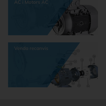
AC i Motors AC
Venda recanvis