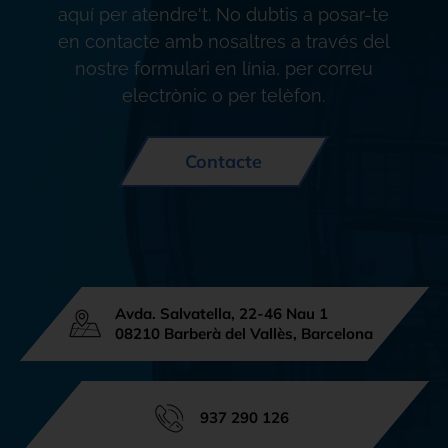
productes és només un altre pas en el
aquí per atendre't. No dubtis a posar-te
nostre viatge per oferir el millor servei
en contacte amb nosaltres a través del
possible.
nostre formulari en línia, per correu
electrònic o per telèfon.
Contacte
Avda. Salvatella, 22-46 Nau 1
08210 Barberà del Vallès, Barcelona
937 290 126