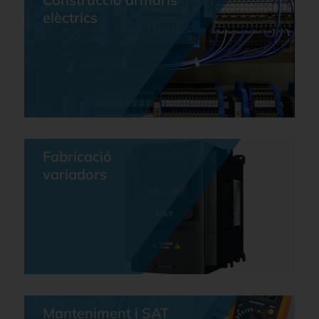
elèctrics
Fabricació
variadors
Manteniment i SAT