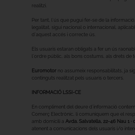
realitzi.
Per tant, l`ús que pugui fer-se de la informaci
legalitat, sigui nacional o internacional, aplica
d`aquest accés i correcte ús.
Els usuaris estaran obligats a fer un ús raonable
l`ordre públic, als bons costums, als drets de 
Euromotor
no assumeix responsabilitats, ja si
continguts realitzat pels usuaris o tercers.
INFORMACIÓ LSSI-CE
En compliment del deure d`informació contemplat 
Comerç Electrònic, li comuniquem que el respo
amb domicili a
Avda. Salvatella, 22-46 Nau 1 · 
atenent a comunicacions dels usuaris i/o inter