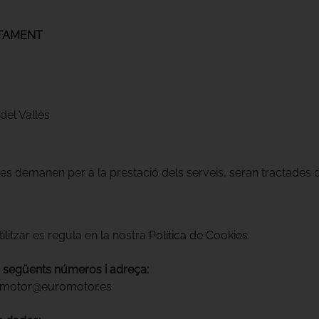
CTAMENT
del Vallès
 es demanen per a la prestació dels serveis, seran tractades
ilitzar es regula en la nostra
Política de Cookies
.
s següents números i adreça:
motor@euromotor.es