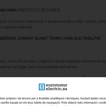
del Vallès
(PROTECCIÓ DE DADES)
rmació via correu electrònic o qualsevol altre mitjà, podrà co
 a l`adreça indicada.
NSERVEN, DURANT QUANT TEMPS I AMB QUE FINALITAT
sic), com són el nom, cognom i email. Aquesta informació é
t el cas lògic per a la prestació del servei.
 dades de caràcter personal, creats per i per a
Euromotor
, 
i distribució dels productes de l`organització, així com la real
kies pròpies i de tercers per a finalitats analítiques i tècniques, tractant dades nec
e perfils basats en els teus hàbits de navegació. Pots obtenir més informació i confi