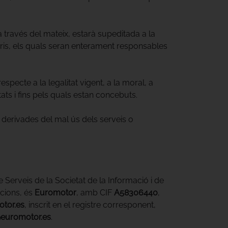
a través del mateix, estarà supeditada a la
usuaris, els quals seran enterament responsables
specte a la legalitat vigent, a la moral, a
itats i fins pels quals estan concebuts.
 derivades del mal ús dels serveis o
e Serveis de la Societat de la Informació i de
cions, és
Euromotor
, amb CIF
A58306440
,
tor.es
, inscrit en el registre corresponent,
euromotor.es
.