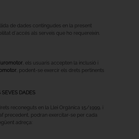
ollida de dades contingudes en la present
ilitat d`accés als serveis que ho requereixin.
uromotor
, els usuaris accepten la inclusió i
omotor
, podent-se exercir els drets pertinents
ES SEVES DADES
drets reconeguts en la Llei Orgànica 15/1999, i
àgraf precedent, podran exercitar-se per cada
següent adreça: