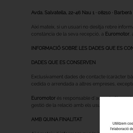
Avda. Salvatella, 22-46 Nau 1 · 08210 · Barberà 
Així mateix, si un usuari no desitja rebre info
constància de la seva recepció, a
Euromotor
,
INFORMACIÓ SOBRE LES DADES QUE ES CO
DADES QUE ES CONSERVEN
Exclusivament dades de contacte (caràcter bà
cedida o arrendada a altres empreses, exceptuan
Euromotor
és responsable d`aquests fitxers de
gestió de la relació amb els usuaris, informació 
AMB QUINA FINALITAT
Utilitzem coo
l'elaboració d