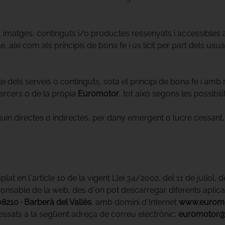
ó, imatges, continguts i/o productes ressenyats i accessibles 
ble, així com als principis de bona fe i ús lícit per part dels 
 dels serveis o continguts, sota el principi de bona fe i amb re
tercers o de la pròpia
Euromotor
, tot això segons les possibil
guin directes o indirectes, per dany emergent o lucre cessant,
en l`article 10 de la vigent Llei 34/2002, del 11 de juliol, d
nsable de la web, des d`on pot descarregar diferents aplica
08210 · Barberà del Vallès
, amb domini d`Internet
www.euromo
essats a la següent adreça de correu electrònic:
euromotor@