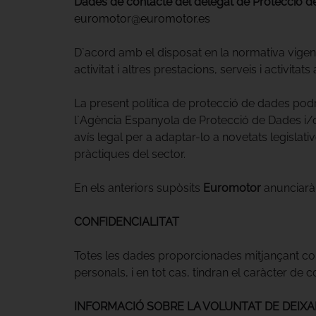
Dades de contacte del delegat de Protecció d
euromotor@euromotor.es
D`acord amb el disposat en la normativa vigen
activitat i altres prestacions, serveis i activitats 
La present política de protecció de dades podrà
l`Agència Espanyola de Protecció de Dades i/
avís legal per a adaptar-lo a novetats legislat
pràctiques del sector.
En els anteriors supòsits
Euromotor
anunciarà,
CONFIDENCIALITAT
Totes les dades proporcionades mitjançant cor
personals, i en tot cas, tindran el caràcter de 
INFORMACIÓ SOBRE LA VOLUNTAT DE DEIXA