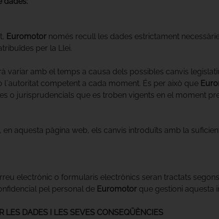
e dades:
t,
Euromotor
només recull les dades estrictament necessàries 
atribuïdes per la Llei.
 variar amb el temps a causa dels possibles canvis legislatius
o l`autoritat competent a cada moment. És per això que
Euro
ives o jurisprudencials que es troben vigents en el moment pre
 en aquesta pàgina web, els canvis introduïts amb la suficien
reu electrònic o formularis electrònics seran tractats segon
confidencial pel personal de
Euromotor
que gestioni aquesta i
R LES DADES I LES SEVES CONSEQÜÈNCIES