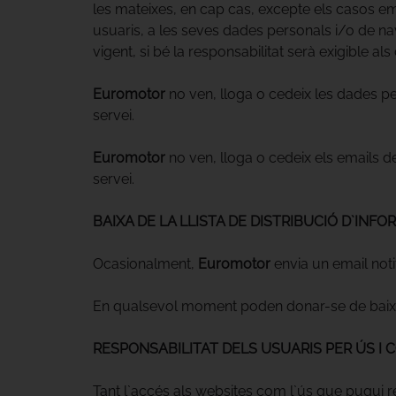
les mateixes, en cap cas, excepte els casos emp
usuaris, a les seves dades personals i/o de na
vigent, si bé la responsabilitat serà exigible als 
Euromotor
no ven, lloga o cedeix les dades pe
servei.
Euromotor
no ven, lloga o cedeix els emails d
servei.
BAIXA DE LA LLISTA DE DISTRIBUCIÓ D`INF
Ocasionalment,
Euromotor
envia un email noti
En qualsevol moment poden donar-se de baixa
RESPONSABILITAT DELS USUARIS PER ÚS I
Tant l`accés als websites com l`ús que pugui re