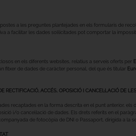
spostes a les preguntes plantejades en els formularis de rec
va a facilitar les dades sol·licitades pot comportar la impossib
losos en els diferents websites, relatius a serveis oferts per
E
 fitxer de dades de caràcter personal, del que és titular
Eur
E RECTIFICACIÓ, ACCÉS, OPOSICIÓ I CANCEL·LACIÓ DE L
ades recaptades en la forma descrita en el punt anterior, els 
posició i/o cancel·lació de dades. Els drets referits en el par
, acompanyada de fotocòpia de DNI o Passaport, dirigida a la 
TAT