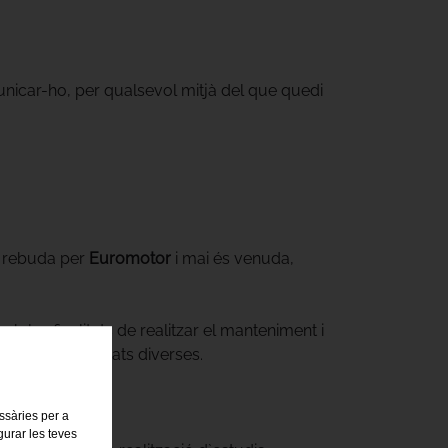
municar-ho, per qualsevol mitjà del que quedi
s rebuda per
Euromotor
i mai és venuda,
amb les finalitats de realitzar el manteniment i
ització d`activitats diverses.
essàries per a
gurar les teves