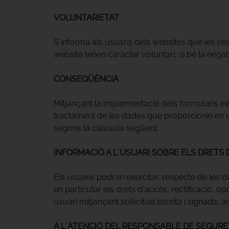
VOLUNTARIETAT
S`informa als usuaris dels websites que les re
website tenen caràcter voluntari, si bé la negati
CONSEQÜÈNCIA
Mitjançant la implementació dels formularis inc
tractament de les dades que proporcionin en un
segons la clàusula següent.
INFORMACIÓ A L`USUARI SOBRE ELS DRETS D
Els usuaris podran exercitar, respecte de les d
en particular els drets d`accés, rectificació, o
usuari mitjançant sol·licitud escrita i signada
A L`ATENCIÓ DEL RESPONSABLE DE SEGURE