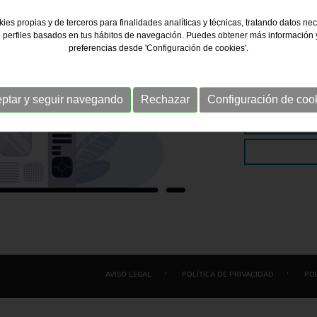
Aquí tienes a
ies propias y de terceros para finalidades analíticas y técnicas, tratando datos ne
 perfiles basados en tus hábitos de navegación. Puedes obtener más información y
preferencias desde 'Configuración de cookies'.
ptar y seguir navegando
Rechazar
Configuración de coo
·
·
AVISO LEGAL
POLÍTICA DE PRIVACIDAD
POL