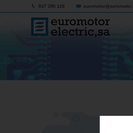
937 290 126
euromotor@euromotor.