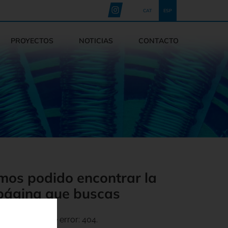
CAT
ESP
PROYECTOS
NOTICIAS
CONTACTO
mos podido encontrar la
página que buscas
Código de error: 404.