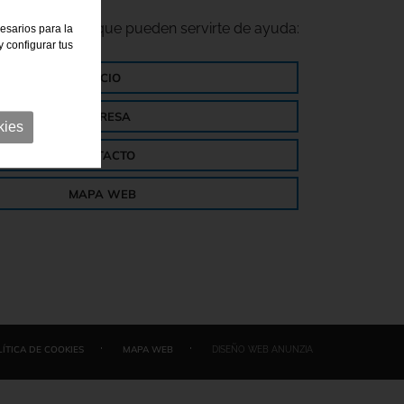
lgunos enlaces que pueden servirte de ayuda:
cesarios para la
 configurar tus
INICIO
EMPRESA
kies
CONTACTO
MAPA WEB
·
·
ÍTICA DE COOKIES
MAPA WEB
DISEÑO WEB ANUNZIA